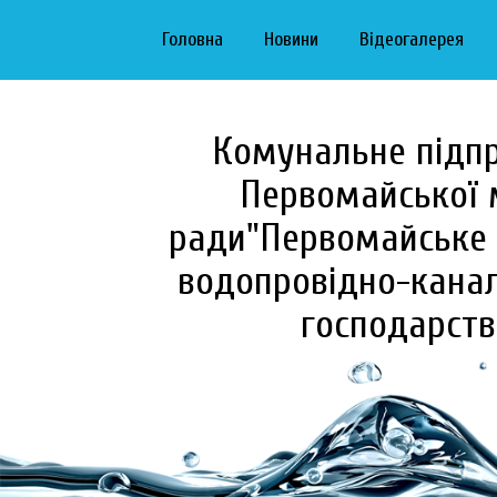
Головна
Новини
Відеогалерея
Комунальне підп
Первомайської 
ради"Первомайське 
водопровідно-канал
господарств