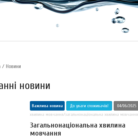
а
/
Новини
анні новини
Важлива новина
До уваги споживачів!
04/06/2025
хвилина мовчання/загальнонаціональна хвилина мовчання
Загальнонаціональна хвилина
мовчання