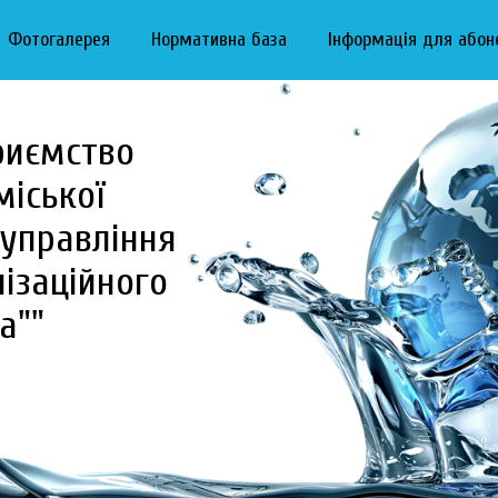
Фотогалерея
Нормативна база
Інформація для абон
риємство
міської
управління
ізаційного
а""