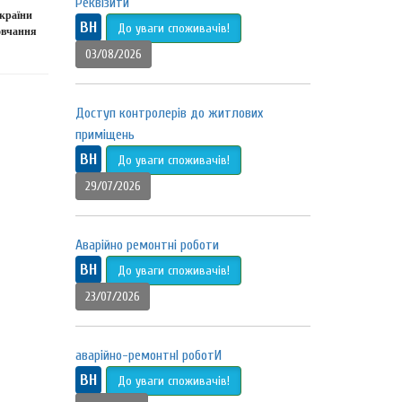
Реквізити
країни
ВН
До уваги споживачів!
овчання
03/08/2026
Доступ контролерів до житлових
приміщень
ВН
До уваги споживачів!
29/07/2026
Аварійно ремонтні роботи
ВН
До уваги споживачів!
23/07/2026
аварійно-ремонтнІ роботИ
ВН
До уваги споживачів!