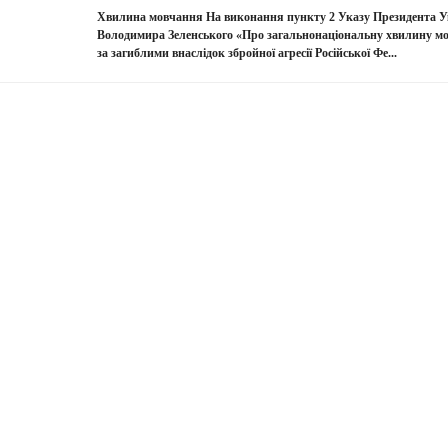
Хвилина мовчання На виконання пункту 2 Указу Президента У
Володимира Зеленського «Про загальнонаціональну хвилину м
за загиблими внаслідок збройної агресії Російської Фе...