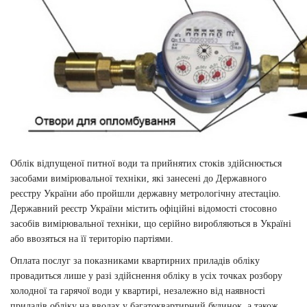
Облік відпущеної питної води та прийнятих стоків здійснюється
засобами вимірювальної техніки, які занесені до Державного
реєстру України або пройшли державну метрологічну атестацію.
Державний реєстр України містить офіційні відомості стосовно
засобів вимірювальної техніки, що серійно виробляються в Україні
або ввозяться на її територію партіями.
Оплата послуг за показниками квартирних приладів обліку
провадиться лише у разі здійснення обліку в усіх точках розбору
холодної та гарячої води у квартирі, незалежно від наявності
приладів обліку на вводах у багатоквартирний будинок, а також