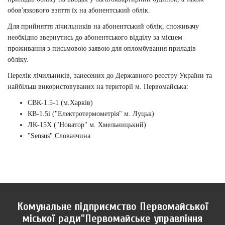
обов'язкового взяття їх на абонентський облік.
Для прийняття лічильників на абонентський облік, споживачу
необхідно звернутись до абонентського відділу за місцем
проживання з письмовою заявою для опломбування приладів
обліку.
Перелік лічильників, занесених до Державного реєстру України та
найбільш використовуваних на території м. Первомайська:
СВК-1.5-1 (м.Харків)
КВ-1.5і ("Електротермометрія" м. Луцьк)
ЛК-15Х ("Новатор" м. Хмельницький)
"Sensus" Словаччина
Комунальне підприємство Первомайської
міської ради"Первомайське управління