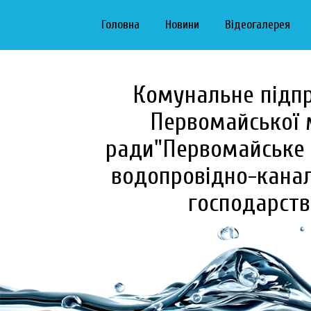
Головна
Новини
Відеогалерея
Комунальне підп
Первомайської 
ради"Первомайське 
водопровідно-канал
господарств