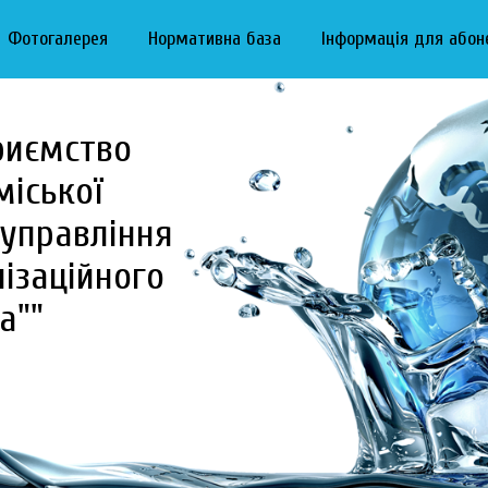
Фотогалерея
Нормативна база
Інформація для абон
риємство
міської
управління
ізаційного
а""