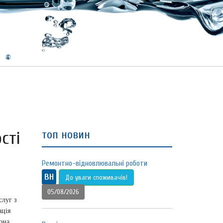
сті
топ новин
Ремонтно-відновлювальні роботи
ВН
До уваги споживачів!
05/08/2026
луг з
ація
она