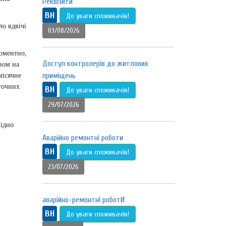
Реквізити
ВН
До уваги споживачів!
ло вдвічі
03/08/2026
оментно,
Доступ контролерів до житлових
вом на
приміщень
місячне
точних
ВН
До уваги споживачів!
29/07/2026
хідно
Аварійно ремонтні роботи
ВН
До уваги споживачів!
23/07/2026
аварійно-ремонтнІ роботИ
ВН
До уваги споживачів!