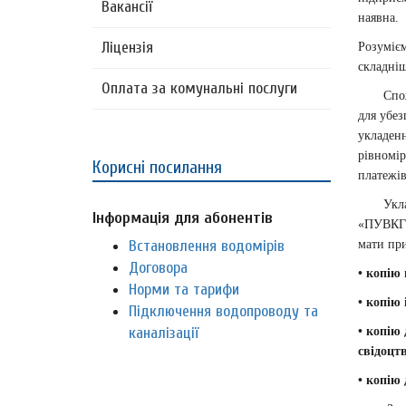
Вакансії
наявна.
Ліцензія
Розумієм
складніш
Оплата за комунальні послуги
Спожива
для убез
укладенн
рівномір
Корисні посилання
платежів
Укладен
Інформація для абонентів
«ПУВКГ» 
Встановлення водомірів
мати при
Договора
• копію
Норми та тарифи
• копію 
Підключення водопроводу та
каналізації
• копію
свідоцт
• копію 