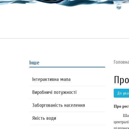
Головн
Інше
Про
Інтерактивна мапа
Виробничі потужності
До ува
Заборгованість населення
Про рес
Шановні
Якість води
централі
підприєм