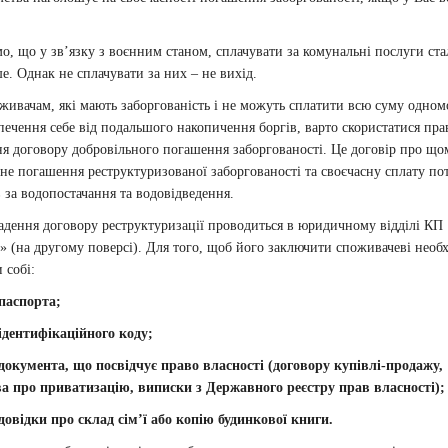
о, що у зв’язку з воєнним станом, сплачувати за комунальні послуги ста
е. Однак не сплачувати за них – не вихід.
чам, які мають заборгованість і не можуть сплатити всю суму одном
печення себе від подальшого накопичення боргів, варто скористатися пра
я договору добровільного погашення заборгованості. Це договір про що
не погашення реструктуризованої заборгованості та своєчасну сплату по
 за водопостачання та водовідведення.
ня договору реструктуризації проводиться в юридичному відділі КП
(на другому поверсі). Для того, щоб його заключити споживачеві необ
 собі:
 паспорта;
ідентифікаційного коду;
 документа, що посвідчує право власності (договору купівлі-продажу,
ва про приватизацію, виписки з Державного реєстру прав власності);
довідки про склад сім’ї або копію будинкової книги.