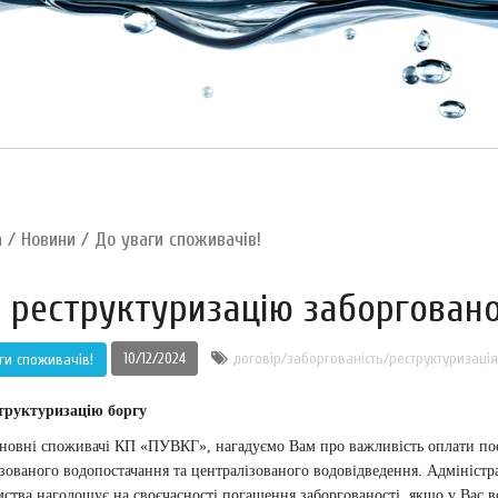
а
/
Новини
/
До уваги споживачів!
 реструктуризацію заборговано
10/12/2024
договір/заборгованість/реструктуризація
ги споживачів!
труктуризацію боргу
 споживачі КП «ПУВКГ», нагадуємо Вам про важливість оплати пос
зованого водопостачання та централізованого водовідведення. Адміністр
ства наголошує на своєчасності погашення заборгованості, якщо у Вас в