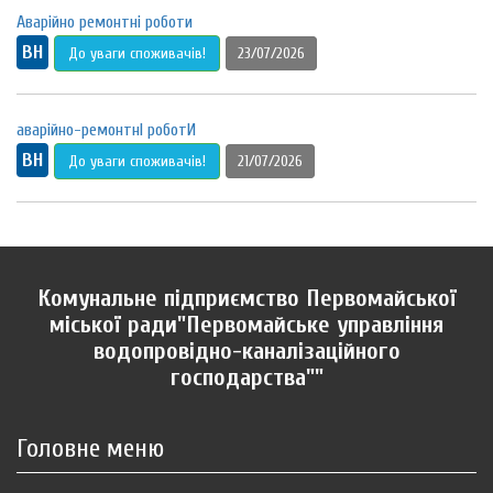
Аварійно ремонтні роботи
ВН
До уваги споживачів!
23/07/2026
аварійно-ремонтнІ роботИ
ВН
До уваги споживачів!
21/07/2026
Комунальне підприємство Первомайської
міської ради"Первомайське управління
водопровідно-каналізаційного
господарства""
Головне меню