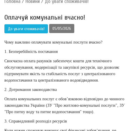
Головна
/
Новини
/
До уваги споживачів!
Оплачуй комунальні вчасно!
05/05/2026
До уваги споживачів!
Чому важливо оплачувати комунальні послуги вчасно?
1. Безперебійність постачання
Своєчасна оплата рахунків забезпечує кошти для технічного
обслуговування, модернізації та закупівлі ресурсів, що дозволяє
підтримувати якість та стабільність послуг з централізованого
водопостачання та централізованого водовідведення.
2. Дотримання законодавства
Оплата комунальних послуг є обов’язковою відповідно до чинного
законодавства України (ЗУ "Про житлово-комунальні послуги", ЗУ
"Про питну воду та питне водопостачання" тощо).
3. Справедливий розподіл ресурсів
Коли кожен споживач виконує свої фінансові зобов’язання, це