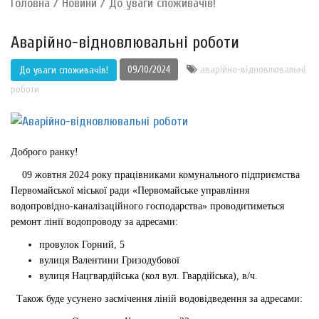
Головна
/
Новини
/
До уваги споживачів!
Аварійно-відновлювальні роботи
09/10/2024
аварійно-відновлювальні
До уваги споживачів!
роботи
Доброго ранку!
09 жовтня 2024 року працівниками комунального підприємства
Первомайської міської ради «Первомайське управління
водопровідно-каналізаційного господарства»
проводитиметься
ремонт лінії водопроводу за адресами:
провулок Горний, 5
вулиця Валентини Гризодубової
вулиця Нацгвардійська (кол вул. Гвардійська), в/ч.
Також буде усунено засмічення ліній водовідведення за адресами: