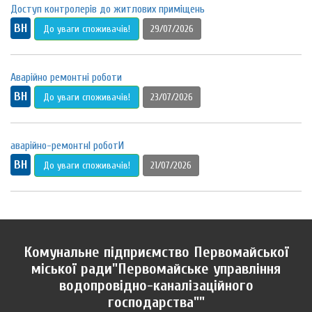
Доступ контролерів до житлових приміщень
ВН
До уваги споживачів!
29/07/2026
Аварійно ремонтні роботи
ВН
До уваги споживачів!
23/07/2026
аварійно-ремонтнІ роботИ
ВН
До уваги споживачів!
21/07/2026
Комунальне підприємство Первомайської
міської ради"Первомайське управління
водопровідно-каналізаційного
господарства""