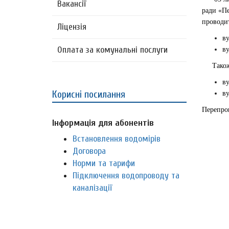
Вакансії
ради «Пе
проводит
Ліцензія
ву
Оплата за комунальні послуги
ву
Також б
ву
Корисні посилання
ву
Перепрош
Інформація для абонентів
Встановлення водомірів
Договора
Норми та тарифи
Підключення водопроводу та
каналізації