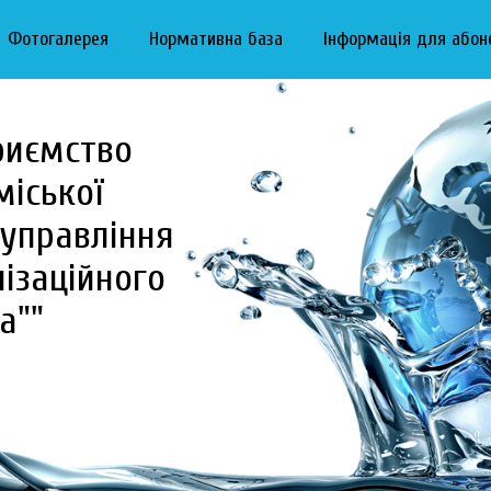
Фотогалерея
Нормативна база
Інформація для абон
риємство
міської
управління
ізаційного
а""