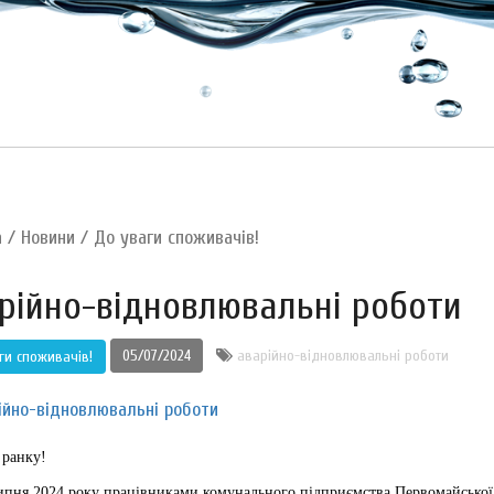
а
/
Новини
/
До уваги споживачів!
рійно-відновлювальні роботи
05/07/2024
аварійно-відновлювальні роботи
ги споживачів!
 ранку!
я 2024 року працівниками комунального підприємства Первомайської 