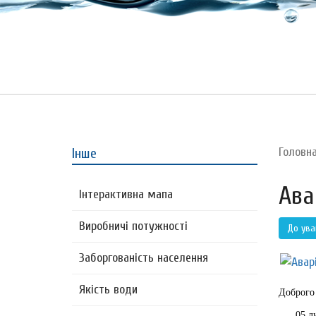
Головн
Інше
Ава
Інтерактивна мапа
Виробничі потужності
До ува
Заборгованість населення
Якість води
Доброго
05 липн