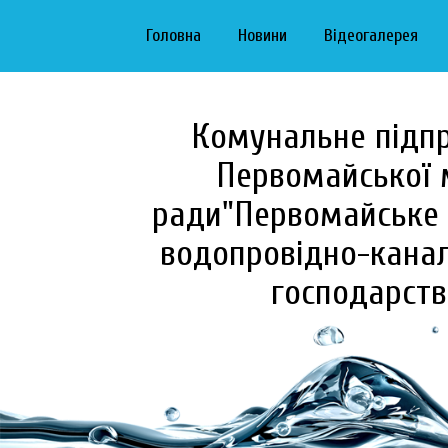
Головна
Новини
Відеогалерея
Комунальне підп
Первомайської 
ради"Первомайське 
водопровідно-канал
господарств