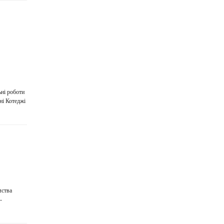
ні роботи
ні Котеджі
мства
-