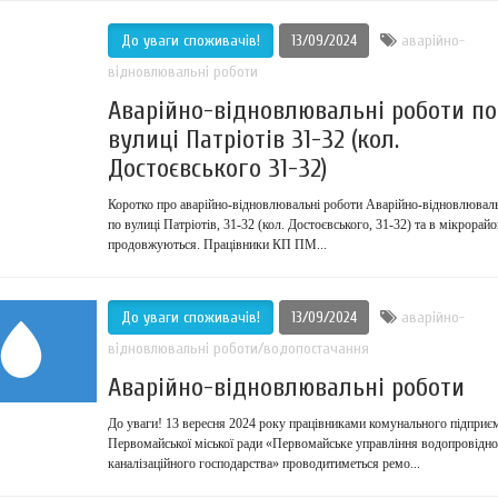
До уваги споживачів!
13/09/2024
аварійно-
відновлювальні роботи
Аварійно-відновлювальні роботи по
вулиці Патріотів 31-32 (кол.
Достоєвського 31-32)
Коротко про аварійно-відновлювальні роботи Аварійно-відновлюваль
по вулиці Патріотів, 31-32 (кол. Достоєвського, 31-32) та в мікрорайо
продовжуються. Працівники КП ПМ...
До уваги споживачів!
13/09/2024
аварійно-
відновлювальні роботи/водопостачання
Аварійно-відновлювальні роботи
До уваги! 13 вересня 2024 року працівниками комунального підприє
Первомайської міської ради «Первомайське управління водопровідно
каналізаційного господарства» проводитиметься ремо...