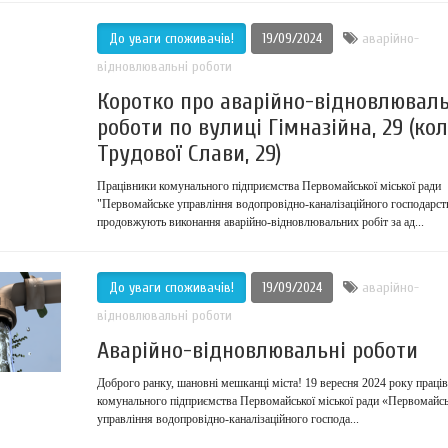
До уваги споживачів!
19/09/2024
аварійно-
відновлювальні роботи
Коротко про аварійно-відновлюваль
роботи по вулиці Гімназійна, 29 (кол
Трудової Слави, 29)
Працівники комунального підприємства Первомайської міської ради
"Первомайське управління водопровідно-каналізаційного господарст
продовжують виконання аварійно-відновлювальних робіт за ад...
До уваги споживачів!
19/09/2024
аварійно-
відновлювальні роботи
Аварійно-відновлювальні роботи
Доброго ранку, шановні мешканці міста! 19 вересня 2024 року праці
комунального підприємства Первомайської міської ради «Первомайс
управління водопровідно-каналізаційного господа...