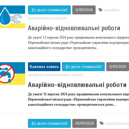
До уваги споживачів!
12/09/2024
аварійно-
відновлювальні роботи
Аварійно-відновлювальні роботи
До уваги! 12 вересня 2024 року працівниками комунального підприє
Первомайської міської ради «Первомайське управління водопровідно
каналізаційного господарства» проводитиметьс...
Важлива новина
До уваги споживачів!
11/09/2024
аварійно-відновлювальні роботи
Аварійно-відновлювальні роботи
До уваги! 11 вересня 2024 року працівниками комунального під
Первомайської міської ради «Первомайське управління водопро
каналізаційного господарства» проводитиметься ремо...
До уваги споживачів!
09/09/2024
водопостачан