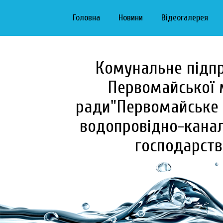
Головна
Новини
Відеогалерея
Комунальне підп
Первомайської 
ради"Первомайське 
водопровідно-канал
господарств