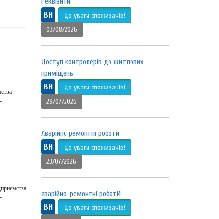
Реквізити
-
ВН
До уваги споживачів!
03/08/2026
Доступ контролерів до житлових
приміщень
ВН
До уваги споживачів!
мства
-
29/07/2026
Аварійно ремонтні роботи
ВН
До уваги споживачів!
23/07/2026
дприємства
аварійно-ремонтнІ роботИ
-
ВН
До уваги споживачів!