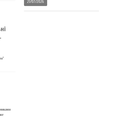
21/07/2026
ні
.
ва"
вниками
ьке