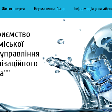
Фотогалерея
Нормативна база
Інформація для абон
риємство
міської
управління
ізаційного
а""