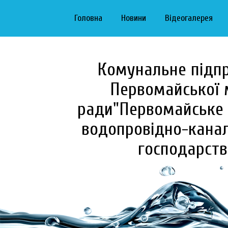
Головна
Новини
Відеогалерея
Комунальне підп
Первомайської 
ради"Первомайське 
водопровідно-канал
господарств