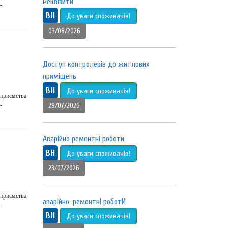
Реквізити
-
ВН
До уваги споживачів!
03/08/2026
Доступ контролерів до житлових
приміщень
ВН
До уваги споживачів!
дприємства
-
29/07/2026
Аварійно ремонтні роботи
ВН
До уваги споживачів!
23/07/2026
дприємства
аварійно-ремонтнІ роботИ
-
ВН
До уваги споживачів!