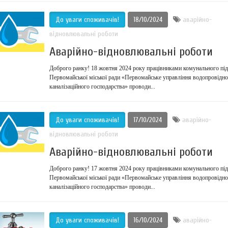
До уваги споживачів!
18/10/2024
аварійно-
відновлювальні роботи
Аварійно-відновлювальні роботи
Доброго ранку! 18 жовтня 2024 року працівниками комунального пі
Первомайської міської ради «Первомайське управління водопровідно
каналізаційного господарства» проводи...
До уваги споживачів!
17/10/2024
аварійно-
відновлювальні роботи
Аварійно-відновлювальні роботи
Доброго ранку! 17 жовтня 2024 року працівниками комунального пі
Первомайської міської ради «Первомайське управління водопровідно
каналізаційного господарства» проводи...
До уваги споживачів!
16/10/2024
аварійно-