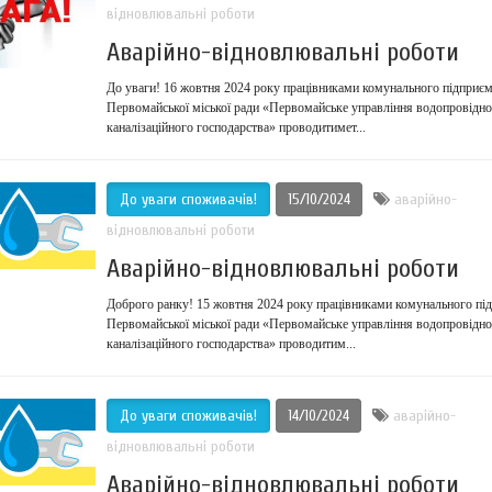
відновлювальні роботи
Аварійно-відновлювальні роботи
До уваги! 16 жовтня 2024 року працівниками комунального підприєм
Первомайської міської ради «Первомайське управління водопровідно
каналізаційного господарства» проводитимет...
До уваги споживачів!
15/10/2024
аварійно-
відновлювальні роботи
Аварійно-відновлювальні роботи
Доброго ранку! 15 жовтня 2024 року працівниками комунального пі
Первомайської міської ради «Первомайське управління водопровідно
каналізаційного господарства» проводитим...
До уваги споживачів!
14/10/2024
аварійно-
відновлювальні роботи
Аварійно-відновлювальні роботи