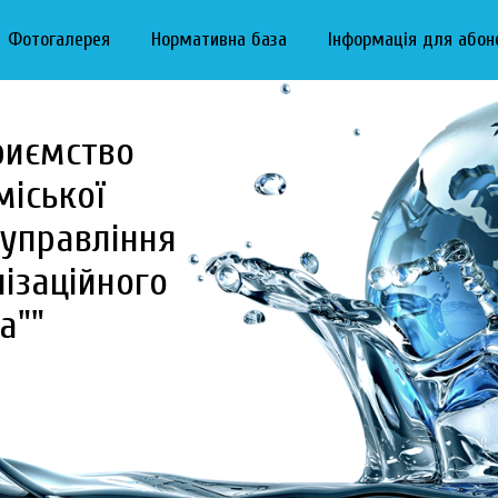
Фотогалерея
Нормативна база
Інформація для абон
риємство
міської
управління
ізаційного
а""