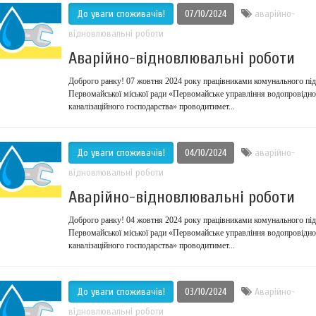
До уваги споживачів!
07/10/2024
аварійно-
відновлювальні роботи
Аварійно-відновлювальні роботи
Доброго ранку! 07 жовтня 2024 року працівниками комунального пі
Первомайської міської ради «Первомайське управління водопровідно
каналізаційного господарства» проводитимет...
До уваги споживачів!
04/10/2024
аварійно-
відновлювальні роботи
Аварійно-відновлювальні роботи
Доброго ранку! 04 жовтня 2024 року працівниками комунального пі
Первомайської міської ради «Первомайське управління водопровідно
каналізаційного господарства» проводитимет...
До уваги споживачів!
03/10/2024
Аварійно-
відновлювальні роботи